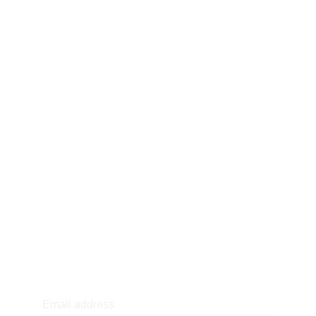
Privacy Policy
Purchase & Return Policy
Returns & Refund Policy
Terms & Conditions
Newsletter sign-up
Email address