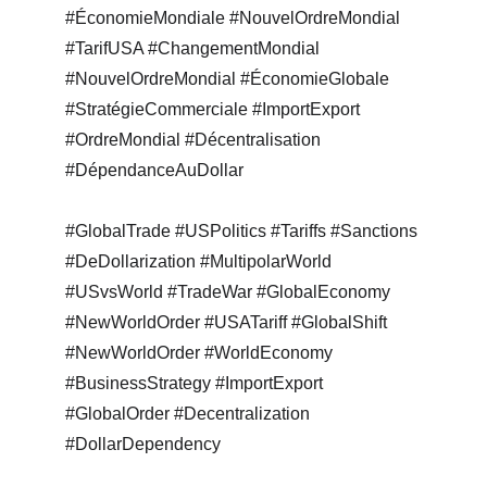
#ÉconomieMondiale #NouvelOrdreMondial 
#TarifUSA #ChangementMondial 
#NouvelOrdreMondial #ÉconomieGlobale 
#StratégieCommerciale #ImportExport 
#OrdreMondial #Décentralisation 
#DépendanceAuDollar
#GlobalTrade #USPolitics #Tariffs #Sanctions 
#DeDollarization #MultipolarWorld 
#USvsWorld #TradeWar #GlobalEconomy 
#NewWorldOrder #USATariff #GlobalShift 
#NewWorldOrder #WorldEconomy 
#BusinessStrategy #ImportExport 
#GlobalOrder #Decentralization 
#DollarDependency