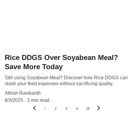
Rice DDGS Over Soyabean Meal?
Save More Today
Still using Soyabean Meal? Discover how Rice DDGS can
slash your feed expenses without sacrificing quality.
Athish Ravikanth
8/3/2025
3 min read
1
2
3
4
16